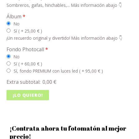
Sombreros, gafas, hinchables,... Más información abajo 👇
Álbum
*
No
Sí ( +
25,00
€
)
¡Un recuerdo original y divertido! Más información abajo 👇
Fondo Photocall
*
No
Sí ( +
60,00
€
)
Sí, fondo PREMIUM con luces led ( +
95,00
€
)
Extra subtotal:
0,00
€
¡LO QUIERO!
¡Contrata ahora tu fotomatón al mejor
precio!