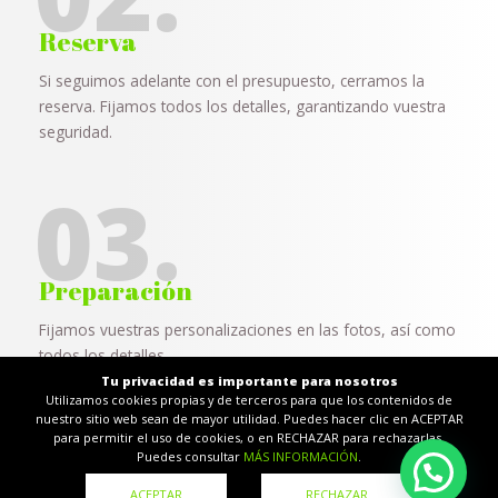
Reserva
Si seguimos adelante con el presupuesto, cerramos la
reserva. Fijamos todos los detalles, garantizando vuestra
seguridad.
03.
Preparación
Fijamos vuestras personalizaciones en las fotos, así como
todos los detalles.
Tu privacidad es importante para nosotros
Utilizamos cookies propias y de terceros para que los contenidos de
04.
nuestro sitio web sean de mayor utilidad. Puedes hacer clic en ACEPTAR
para permitir el uso de cookies, o en RECHAZAR para rechazarlas.
Puedes consultar
MÁS INFORMACIÓN
.
ACEPTAR
RECHAZAR