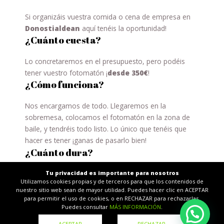
Si organizáis vuestra comida o cena de empresa en
Donostialdean
aquí tenéis la oportunidad!
¿Cuánto cuesta?
Lo concretaremos en el presupuesto, pero podéis
tener vuestro fotomatón ¡
desde 350€
!
¿Cómo funciona?
Nos encargamos de todo. Llegaremos en la
sobremesa, colocamos el fotomatón en la zona de
baile, y tendréis todo listo. Lo único que tenéis que
hacer es tener ¡ganas de pasarlo bien!
¿Cuánto dura?
Después de la comida y mientras dure el baile
Tu privacidad es importante para nosotros
Utilizamos cookies propias y de terceros para que los contenidos de
colocaremos el fotomatón en vuestra celebración.
nuestro sitio web sean de mayor utilidad. Puedes hacer clic en ACEPTAR
Normalmente dura unas 2 horas. Lo concretaremos
para permitir el uso de cookies, o en RECHAZAR para rechazarlas.
Puedes consultar
MÁS INFORMACIÓN
.
junto con el presupuesto.
Personalización de las fotos
ACEPTAR
RECHAZAR